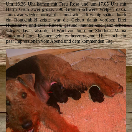
Um 16.36 Uhr kamen mit Frau Rosa und um 17.05 Uhr mit
Herrn Grün zwei große, 390 Gramm schwere Welpen dazu.
Juno war wieder normal dick und wie sich wenig später durch
ein Röntgenbild zeigte war die Geburt damit vorüber. Drei
Hündinnen und zwei Rüden, gesund, munter und ganz schön
schwer, das ist also der U-Wurf von Juno und Sherlock. Mama
Juno und ihren Kleinen geht es hervorragend. Hier noch ein
paar Impressionen vom Abend und dem kommenden Tag.