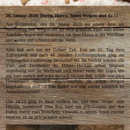
16. Januar 2020: Hurra, Hurra, Junos Welpen sind da !!!
Am Donnerstag, den 16. Januar 2020 hat unsere Juno am
Nachmittag ihre Welpen auf die Welt gebracht. Fünf süße kleine
Airedales liegen nun zusammen mit ihrer Mama in der Wurfkiste
und saufen und schlafen um die Wette.
Juno ließ sich mit der Geburt Zeit. Erst am 65. Tag ihrer
Trächtigkeit und nach 48 Stunden Eröffnungsphase ging am
vergangenen Donnerstag die Geburt los. Im Vorfeld wurden alle
Vier- und Zweibeiner im Hause Hecklin schon langsam
ungeduldig und die Vorfreude stieg immer mehr. Wir zogen uns
mit Juno zurück und jeder der sich blicken ließ, wurde von allen
Hundenasen stürmisch abgeschnuffelt, ob schon Welpen
angekommen sind :-). Das Rudel war mal wieder komplett im
Ausnahmezustand.
Um 14.23 ging es dann endlich los. Der erste Welpe, eine
Hündin, traditionell Frau Rot, kam mit 370 Gramm und den
Füßen zuerst zum Vorschein. Obwohl es bereits Junos zweiter
Wurf ist, tat sie sich sichtlich schwer.