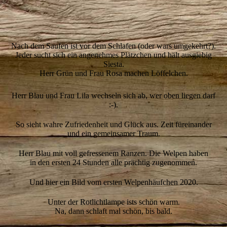
15
Nach dem Saufen ist vor dem Schlafen (oder wars umgekehrt?).
Jeder sucht sich ein angenehmes Plätzchen und hält ausgiebig
Siesta.
Herr Grün und Frau Rosa machen Löffelchen.
Herr Blau und Frau Lila wechseln sich ab, wer oben liegen darf
:-).
So sieht wahre Zufriedenheit und Glück aus. Zeit füreinander
und ein gemeinsamer Traum.
Herr Blau mit voll gefressenem Ranzen. Die Welpen haben
in den ersten 24 Stunden alle prächtig zugenommen.
Und hier ein Bild vom ersten Welpenhäufchen 2020.
Unter der Rotlichtlampe ists schön warm.
Na, dann schlaft mal schön, bis bald.