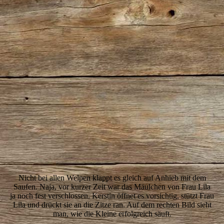
07
Nicht bei allen Welpen klappt es gleich auf Anhieb mit dem
Saufen. Naja, vor kurzer Zeit war das Mäulchen von Frau Lila
ja noch fest verschlossen. Kerstin öffnet es vorsichtig, stützt Frau
Lila und drückt sie an die Zitze ran. Auf dem rechten Bild sieht
man, wie die Kleine erfolgreich säuft.