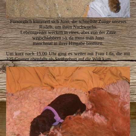
Fürsorglich kümmert sich Juno, die schnellste Zunge unseres
Rudels, um ihren Nachwuchs.
Lebensgeister wecken in eines, aber von der Zitze
wegschlabbern :-), da muss man Juno
manchmal in ihrer Hingabe bremsen.
Um kurz nach 15.00 Uhr ging es weiter mit Frau Lila, die mit
325 Gramm ebenfalls als Steißgeburt auf die Welt kam.