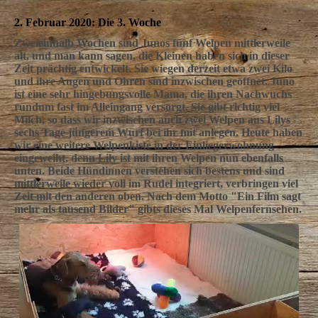
2. Februar 2020: Die 3. Woche
Zweieinhalb Wochen sind Junos fünf Welpen mittlerweile
alt, und man kann sagen, die Kleinen haben sich in dieser
Zeit prächtig entwickelt.
Sie wiegen derzeit etwa zwei Kilo
und ihre Augen und Ohren sind inzwischen geöffnet.
Juno
ist eine sehr hingebungsvolle Mama, die ihren Nachwuchs
rundum fast im Alleingang versorgt. Sie gibt richtig viel
Milch, so dass wir inzwischen auch zwei Welpen aus Lilys
sechs Tage jüngerem Wurf bei ihr mit anlegen. Heute haben
wir eine weitere Welpenkiste in der Einliegerwohnung
eingeweiht, denn Lily ist mit ihren Welpen nun ebenfalls
unten. Beide Hündinnen verstehen sich bestens und sind
mittlerweile wieder voll im Rudel integriert, verbringen viel
Zeit mit den anderen oben. Nach dem Motto "Ein Film sagt
mehr als tausend Bilder" gibts dieses Mal Welpenfernsehen.