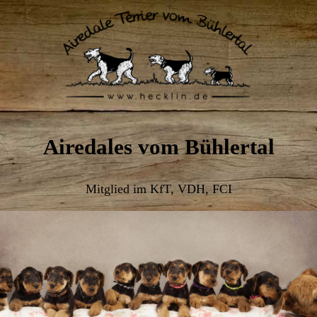
Airedales vom Bühlertal
Mitglied im KfT, VDH, FCI