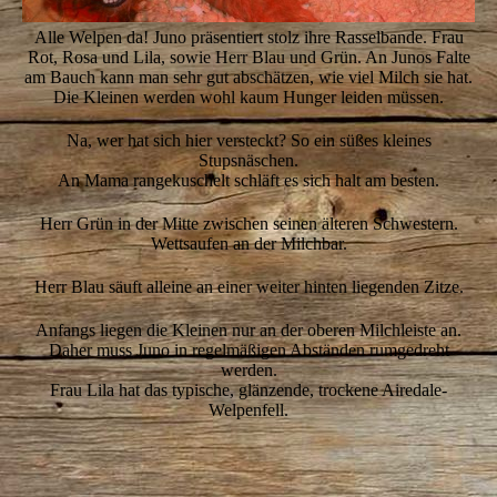
Alle Welpen da! Juno präsentiert stolz ihre Rasselbande. Frau
Rot, Rosa und Lila, sowie Herr Blau und Grün. An Junos Falte
am Bauch kann man sehr gut abschätzen, wie viel Milch sie hat.
Die Kleinen werden wohl kaum Hunger leiden müssen.
Na, wer hat sich hier versteckt? So ein süßes kleines
Stupsnäschen.
An Mama rangekuschelt schläft es sich halt am besten.
Herr Grün in der Mitte zwischen seinen älteren Schwestern.
Wettsaufen an der Milchbar.
Herr Blau säuft alleine an einer weiter hinten liegenden Zitze.
Anfangs liegen die Kleinen nur an der oberen Milchleiste an.
Daher muss Juno in regelmäßigen Abständen rumgedreht
werden.
Frau Lila hat das typische, glänzende, trockene Airedale-
Welpenfell.