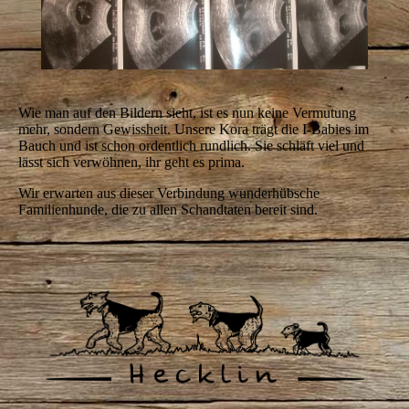
Wie man auf den Bildern sieht, ist es nun keine Vermutung
mehr, sondern Gewissheit. Unsere Kora trägt die I-Babies im
Bauch und ist schon ordentlich rundlich. Sie schläft viel und
lässt sich verwöhnen, ihr geht es prima.
Wir erwarten aus dieser Verbindung wunderhübsche
Familienhunde, die zu allen Schandtaten bereit sind.