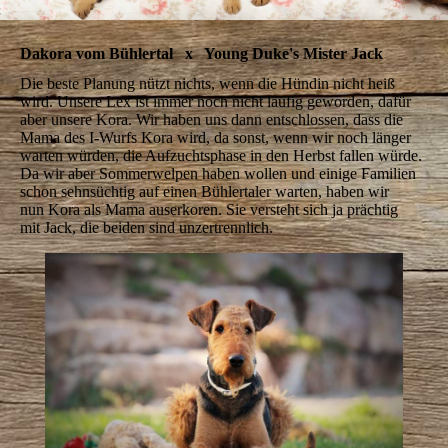
Dakora vom Bühlertal x Young Duke's Mister Jack
Die beste Planung nützt nichts, wenn die Hündin nicht heiß
wird. Unsere Lex ist immer noch nicht läufig geworden, dafür
aber unsere Kora. Wir haben uns dann entschlossen, dass die
Mama des I-Wurfs Kora wird, da sonst, wenn wir noch länger
warten würden, die Aufzuchtsphase in den Herbst fallen würde.
Da wir aber Sommerwelpen haben wollen und einige Familien
schon sehnsüchtig auf einen Bühlertaler warten, haben wir
nun Kora als Mama auserkoren. Sie versteht sich ja prächtig
mit Jack, die beiden sind unzertrennlich.