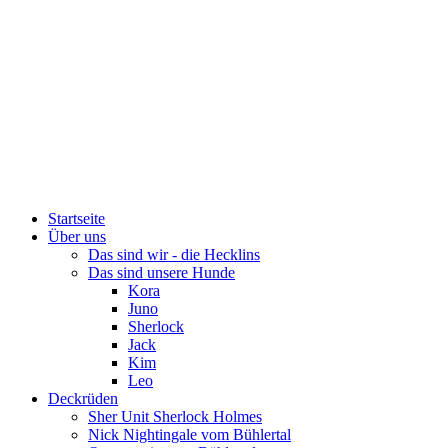
Startseite
Über uns
Das sind wir - die Hecklins
Das sind unsere Hunde
Kora
Juno
Sherlock
Jack
Kim
Leo
Deckrüden
Sher Unit Sherlock Holmes
Nick Nightingale vom Bühlertal