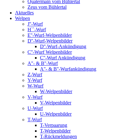
Quatermain vom Bühlertal
Zeus vom Bühlertal
Aktuelles
Welpen
J''-Wurf
H``-Wurf
E''-Wurf-Welpenbilder
D''-Wurf-Welpenbilder
D''-Wurf-Ankündigung
C''-Wurf Welpenbilder
C''-Wurf Ankündigung
A''- & B''-Wurf
A''- & B''-Wurfankündigung
Z-Wurf
Y-Wurf
W-Wurf
W-Welpenbilder
V-Wurf
V-Welpenbilder
U-Wurf
U-Welpenbilder
T-Wurf
T-Verpaarung
T-Welpenbilder
T-Rückmeldungen