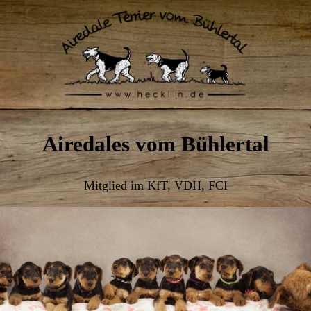
Airedales vom Bühlertal
Mitglied im KfT, VDH, FCI