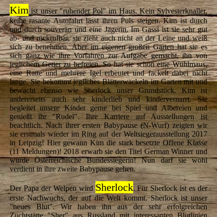
Kim
ist unser "ruhender Pol" im Haus. Kein Sylvesterknaller,
keine rasante Autofahrt lässt ihren Puls steigen. Kim ist durch
und durch souverän und eine Jägerin. Im Gassi ist sie sehr gut
ab- und rückrufbar, sie zieht auch nicht an der Leine und weiß
sich zu benehmen. Aber im eigenen großen Garten hat sie es
sich ganz wie ihre Vorfahren zur Aufgabe gemacht, ihn von
jeglichem Getier zu befreien. So hat sie schon eine Wühlmaus,
eine Ratte und mehrere Igel erbeutet und fackelt dabei nicht
lange. Sie bekommt jegliches Blätterwackeln im Garten mit und
bewacht ebenso wie Sherlock unser Grundstück. Kim ist
andererseits auch sehr kinderlieb und kindervernarrt. Sie
begleitet unsere Kinder gerne bei Spiel und Albereien und
genießt ihr "Rudel". Ihre Karriere auf Ausstellungen ist
beachtlich. Nach ihrer ersten Babypause (N-Wurf) zeigten wir
sie erstmals wieder im Ring auf der Weltsiegerausstellung 2017
in Leipzig! Hier gewann Kim die stark besetzte Offene Klasse
(11 Meldungen)! 2018 erwarb sie den Titel German Winner und
wurde Österreichische Bundessiegerin! Nun darf sie wohl
verdient in ihre zweite Babypause gehen.
Sherlock
Der Papa der Welpen wird
. Für Sherlock ist es der
erste Nachwuchs, der auf die Welt kommt. Sherlock ist unser
"neues Blut". Wir haben ihn aus der sehr erfolgreichen
Zuchtstätte "Sher" aus Russland mit interessanten Blutlinien