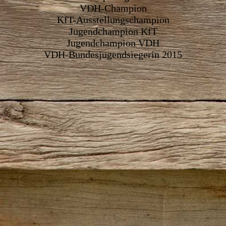
VDH-Champion
KfT-Ausstellungschampion
Jugendchampion KfT
Jugendchampion VDH
VDH-Bundesjugendsiegerin 2015