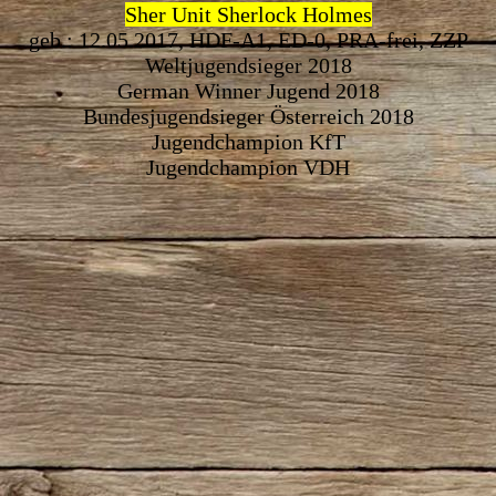
Sher Unit Sherlock Holmes
geb.: 12.05.2017, HDF-A1, ED-0, PRA-frei, ZZP
Weltjugendsieger 2018
German Winner Jugend 2018
Bundesjugendsieger Österreich 2018
Jugendchampion KfT
Jugendchampion VDH