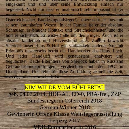
eingekauft und sind über seine Entwicklung einfach nur
begeistert. Nicht nur dass er anatomisch sehr imposant ist (er
wurde Weltjugendsieger, German Winner (Jugend) und
Österreichischer Bundesjugendsieger!), überrascht er uns mit
seinem traumhaften Wesen. In der Familie ist er der absolute
Schmuser, er braucht Kontakt und Streicheleinheiten und die
holt er sich auch. Er wickelt alle um den Finger. Auch ist er
absolut kinderlieb und Herzenshund aller. Zudem bewacht
Sherlock unser Haus & Hof wie vorher kein anderer. Nur mit
Erlaubnis unsererseits betritt ein Handwerker das Haus. Lach.
Und jeder Handgriff wird genauestens analysiert und
begutachtet. Beide Elterntiere von Sherlock haben in Russland
Gebrauchshundeprüfungen, vergleichbar mit der IPO in
Deutschland. Uns fehlt für diese Ausbildung aktuell die Zeit,
was eigentlich sehr schade ist.
KIM WILDE VOM BÜHLERTAL
geb. 04.07.2014, HDF-A1, ED-0, PRA-frei, ZZP
Bundessiegerin Österreich 2018
German Winner 2018
Gewinnerin Offene Klasse Weltsiegerausstellung
Leipzig 2017
VDH-Europasiegerin 2016