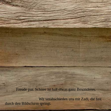
IMG_9395
IMG_9398
IMG_9400(2)
IMG_9405
IMG_9413(2)
IMG_9438
IMG_9449
IMG_9450
IMG_9459
Freude pur. Schnee ist halt etwas ganz Besonderes.
Wir verabschieden uns mit Zadi, die fast
durch den Bildschirm springt.