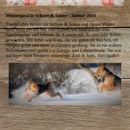
Wintergassi in Schnee & Sonne - Januar 2016
Traumhaftes Wetter mit Schnee & Sonne zog diesen Winter
doch noch bei uns ein. Das nutzten wir natürlich für tolle
Spaziergänge und nahmen die Kamera mit. Es sind tolle Bilder
geworden. Mit dabei war Kora, die vor guten elf Wochen, elf
Welpen gebar und diese problemlos großzog. Sie ist ein wahres
Powerpaket und sprüht vor Energie und Lebensfreude. Sie war
mit ihren zwei Töchtern unterwegs: Zadi & Juno. Viel Spaß!!!