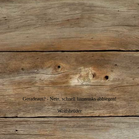
IMG_2363
Geradeaus? - Nein, schnell liiinnnnks abbiegen!
Wolfsbrüder
IMG_2370
IMG_2376