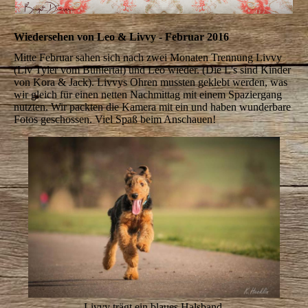
Wiedersehen von Leo & Livvy - Februar 2016
Mitte Februar sahen sich nach zwei Monaten Trennung Livvy
(Liv Tyler vom Bühlertal) und Leo wieder. (Die L's sind Kinder
von Kora & Jack). Livvys Ohren mussten geklebt werden, was
wir gleich für einen netten Nachmittag mit einem Spaziergang
nutzten. Wir packten die Kamera mit ein und haben wunderbare
Fotos geschossen. Viel Spaß beim Anschauen!
Livvy trägt ein blaues Halsband.