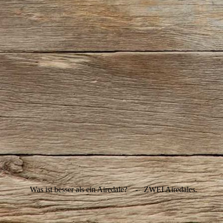
IMG_2385
IMG_2386
IMG_2396
IMG_2398
IMG_2407
IMG_2422
IMG_2427
IMG_2429
IMG_2430
IMG_2440
Was ist besser als ein Airedale? - ZWEI Airedales.